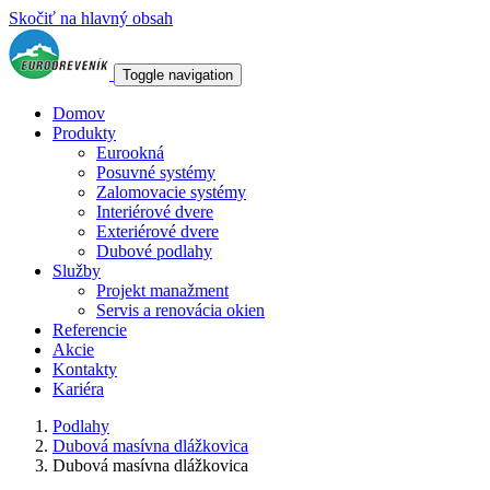
Skočiť na hlavný obsah
Toggle navigation
Domov
Produkty
Eurookná
Posuvné systémy
Zalomovacie systémy
Interiérové dvere
Exteriérové dvere
Dubové podlahy
Služby
Projekt manažment
Servis a renovácia okien
Referencie
Akcie
Kontakty
Kariéra
Podlahy
Dubová masívna dlážkovica
Dubová masívna dlážkovica