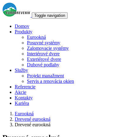
Skočiť na hlavný obsah
Toggle navigation
Domov
Produkty
Eurookná
Posuvné systémy
Zalomovacie systémy
Interiérové dvere
Exteriérové dvere
Dubové podlahy
Služby
Projekt manažment
Servis a renovácia okien
Referencie
Akcie
Kontakty
Kariéra
Eurookná
Drevené eurookná
Drevené eurookná