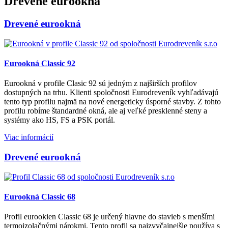
Drevené eurookná
Drevené eurookná
Eurookná Classic 92
Eurookná v profile Clasic 92 sú jedným z najširších profilov
dostupných na trhu. Klienti spoločnosti Eurodreveník vyhľadávajú
tento typ profilu najmä na nové energeticky úsporné stavby. Z tohto
profilu robíme štandardné okná, ale aj veľké presklenné steny a
systémy ako HS, FS a PSK portál.
Viac informácií
Drevené eurookná
Eurookná Classic 68
Profil eurookien Classic 68 je určený hlavne do stavieb s menšími
termoizolačnými nárokmi. Tento profil sa najzvyčajnejšie používa s