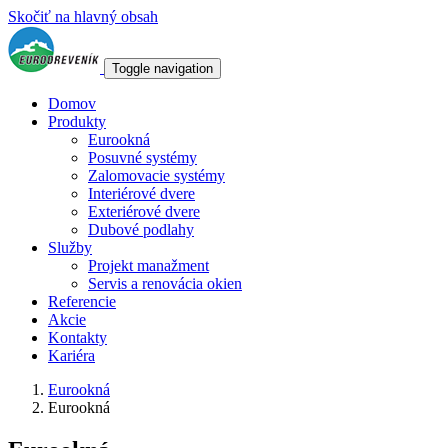
Skočiť na hlavný obsah
Toggle navigation
Domov
Produkty
Eurookná
Posuvné systémy
Zalomovacie systémy
Interiérové dvere
Exteriérové dvere
Dubové podlahy
Služby
Projekt manažment
Servis a renovácia okien
Referencie
Akcie
Kontakty
Kariéra
Eurookná
Eurookná