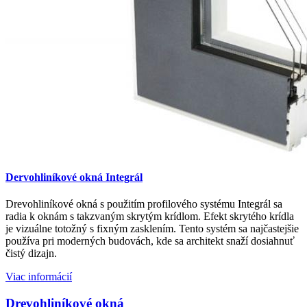
Dervohliníkové okná Integrál
Drevohliníkové okná s použitím profilového systému Integrál sa
radia k oknám s takzvaným skrytým krídlom. Efekt skrytého krídla
je vizuálne totožný s fixným zasklením. Tento systém sa najčastejšie
používa pri moderných budovách, kde sa architekt snaží dosiahnuť
čistý dizajn.
Viac informácií
Drevohliníkové okná