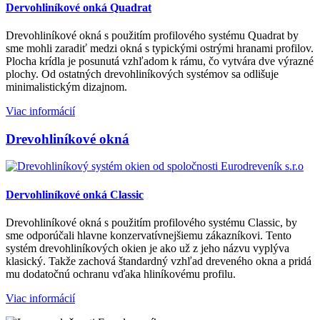
Dervohliníkové onká Quadrat
Drevohliníkové okná s použitím profilového systému Quadrat by
sme mohli zaradiť medzi okná s typickými ostrými hranami profilov.
Plocha krídla je posunutá vzhľadom k rámu, čo vytvára dve výrazné
plochy. Od ostatných drevohliníkových systémov sa odlišuje
minimalistickým dizajnom.
Viac informácií
Drevohliníkové okná
Dervohliníkové onká Classic
Drevohliníkové okná s použitím profilového systému Classic, by
sme odporúčali hlavne konzervatívnejšiemu zákazníkovi. Tento
systém drevohliníkových okien je ako už z jeho názvu vyplýva
klasický. Takže zachová štandardný vzhľad dreveného okna a pridá
mu dodatočnú ochranu vďaka hliníkovému profilu.
Viac informácií